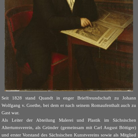
Seit 1828 stand Quandt in enger Brieffreundschaft zu Johann
Wolfgang v. Goethe, bei dem er nach seinem Romaufenthalt auch zu
Gast war.
Als Leiter der Abteilung Malerei und Plastik im Sächsischen
Altertumsverein, als Gründer (gemeinsam mit Carl August Böttiger)
und erster Vorstand des Sächsischen Kunstvereins sowie als Mitglied