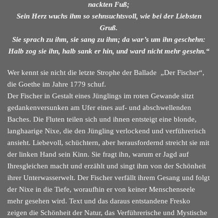
nackten Fuß;
Sein Herz wuchs ihm so sehnsuchtsvoll, w
ie bei der Liebsten
Gruß.
Sie sprach zu ihm, sie sang zu ihm; d
a war’s um ihn geschehn:
Halb zog sie ihn, halb sank er hin, u
nd ward nicht mehr gesehn.“
Wer kennt sie nicht die letzte Strophe der Ballade „Der Fischer“,
die Goethe im Jahre 1779 schuf.
Der Fischer in Gestalt eines Jünglings im roten Gewande sitzt
gedankenversunken am Ufer eines auf- und abschwellenden
Baches. Die Fluten teilen sich und ihnen entsteigt eine blonde,
langhaarige Nixe, die den Jüngling verlockend und verführerisch
ansieht. Liebevoll, schüchtern, aber herausfordernd streicht sie mit
der linken Hand sein Kinn. Sie fragt ihn, warum er Jagd auf
Ihresgleichen macht und erzählt und singt ihm von der Schönheit
ihrer Unterwasserwelt. Der Fischer verfällt ihrem Gesang und folgt
der Nixe in die Tiefe, woraufhin er von keiner Menschenseele
mehr gesehen wird. Text und das daraus entstandene Fresko
zeigen die Schönheit der Natur, das Verführerische und Mystische